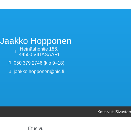
Jaakko Hopponen
Heinäahontie 186,
44500 VIITASAARI
050 379 2746 (klo 9–18)
jaakko.hopponen@nic.fi
Kotisivut:
Sivusta
Etusivu